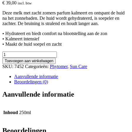
€
39,00
incl. btw
Deze melk met zacht zomers parfum kalmeert en ontspant de huid
na het zonnebaden. De huid wordt gehydrateerd, is soepeler en
zachter. De bruining is stralend en houdt langer aan.
• Hydrateert en biedt comfort na blootstelling aan de zon
• Kalmeert intensief
• Maakt de huid soepel en zacht
Sun
Soother
Toevoegen aan winkelwagen
After-
SKU:
7452
Categorieën:
Phytomer
,
Sun Care
Sun
Milk
Aanvullende informatie
aantal
Beoordelingen (0)
Aanvullende informatie
Inhoud
250ml
Beoordelingen