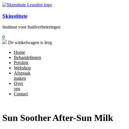
Skinstitute
Instituut voor huidverbeteringen
0
De winkelwagen is leeg
Home
Behandelingen
Prijslijst
Webshop
Afspraak
maken
Over
ons
Contact
Sun Soother After-Sun Milk