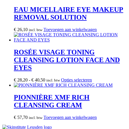
EAU MICELLAIRE EYE MAKEUP
REMOVAL SOLUTION
€
26,10
Toevoegen aan winkelwagen
incl. btw
ROSÉE VISAGE TONING
CLEANSING LOTION FACE AND
EYES
Prijsklasse:
Dit
€
28,20
-
€
40,50
Opties selecteren
incl. btw
€ 28,20
product
tot
heeft
€ 40,50
meerdere
PIONNIÈRE XMF RICH
variaties.
CLEANSING CREAM
Deze
optie
kan
€
57,70
Toevoegen aan winkelwagen
incl. btw
gekozen
worden