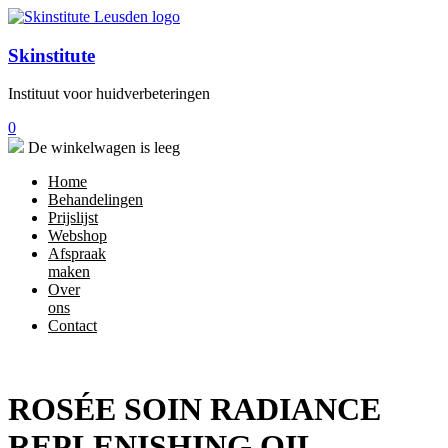
Skinstitute
Instituut voor huidverbeteringen
0
De winkelwagen is leeg
Home
Behandelingen
Prijslijst
Webshop
Afspraak
maken
Over
ons
Contact
ROSÉE SOIN RADIANCE
REPLENISHING OIL