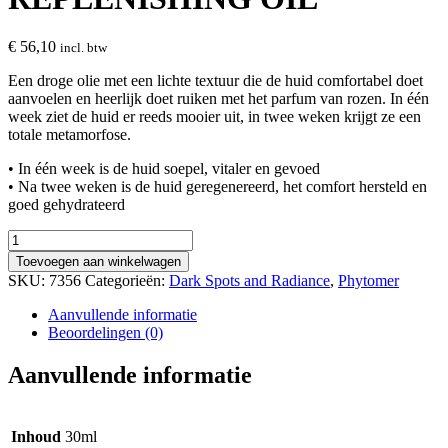
€
56,10
incl. btw
Een droge olie met een lichte textuur die de huid comfortabel doet
aanvoelen en heerlijk doet ruiken met het parfum van rozen. In één
week ziet de huid er reeds mooier uit, in twee weken krijgt ze een
totale metamorfose.
• In één week is de huid soepel, vitaler en gevoed
• Na twee weken is de huid geregenereerd, het comfort hersteld en
goed gehydrateerd
ROSÉE
SOIN
Toevoegen aan winkelwagen
RADIANCE
SKU:
7356
Categorieën:
Dark Spots and Radiance
,
Phytomer
REPLENISHING
OIL
Aanvullende informatie
aantal
Beoordelingen (0)
Aanvullende informatie
Inhoud
30ml