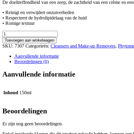
De doeltreffendheid van een zeep, de zachtheid van een crème en een 
• Reinigt en verwijdert onzuiverheden
• Respecteert de hydrolipidelaag van de huid
• Romige textuur
DOUX
VISAGE
Toevoegen aan winkelwagen
VELVET
SKU:
7307
Categorieën:
Cleansers and Make-up Removers
,
Phytome
CLEANSING
CREAM
Aanvullende informatie
aantal
Beoordelingen (0)
Aanvullende informatie
Inhoud
150ml
Beoordelingen
Er zijn nog geen beoordelingen.
Enkel ingelogde klanten die dit product gekocht hebben, kunnen een 