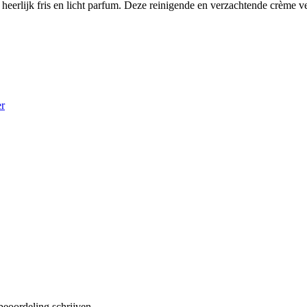
heerlijk fris en licht parfum. Deze reinigende en verzachtende crème v
r
beoordeling schrijven.