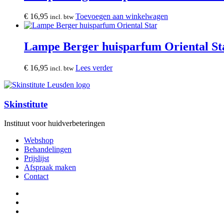
variaties.
Deze
€
16,95
Toevoegen aan winkelwagen
incl. btw
optie
kan
gekozen
Lampe Berger huisparfum Oriental St
worden
op
de
€
16,95
Lees verder
incl. btw
productpagina
Skinstitute
Instituut voor huidverbeteringen
Webshop
Behandelingen
Prijslijst
Afspraak maken
Contact