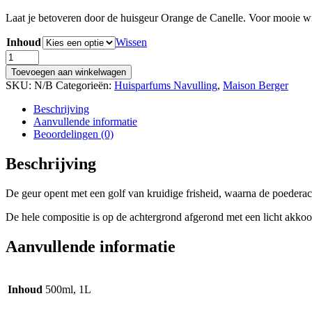
€ 16,95
Laat je betoveren door de huisgeur Orange de Canelle.
Voor mooie w
tot
€ 29,95
Inhoud
Wissen
Lampe
Berger
Toevoegen aan winkelwagen
Huisparfum
SKU:
N/B
Categorieën:
Huisparfums Navulling
,
Maison Berger
Orange
de
Beschrijving
Cannelle
Aanvullende informatie
/
Beoordelingen (0)
Orange
Cinnamon
Beschrijving
aantal
De geur opent met een golf van kruidige frisheid, waarna de poedera
De hele compositie is op de achtergrond afgerond met een licht akkoo
Aanvullende informatie
Inhoud
500ml, 1L